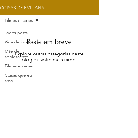
COISAS DE EMILIANA
Filmes e séries
Todos posts
Posts em breve
Vida de imigrante
Mãe de
Explore outras categorias neste
adolescente
blog ou volte mais tarde.
Filmes e séries
Coisas que eu
amo
Sobre amores